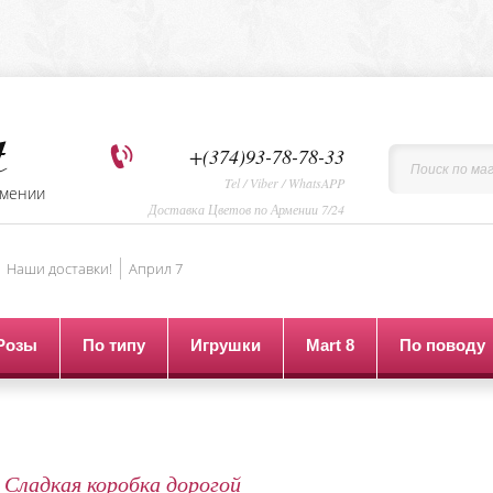
+(374)93-78-78-33
Tel / Viber / WhatsAPP
рмении
Доставка Цветов по Армении 7/24
Наши доставки!
Aприл 7
Розы
По типу
Игрушки
Mart 8
По поводу
Сладкая коробка дорогой