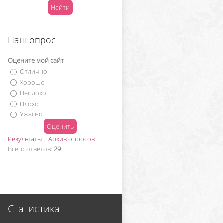
Наш опрос
Оцените мой сайт
Отлично
Хорошо
Неплохо
Плохо
Ужасно
Результаты
|
Архив опросов
Всего ответов:
29
Статистика