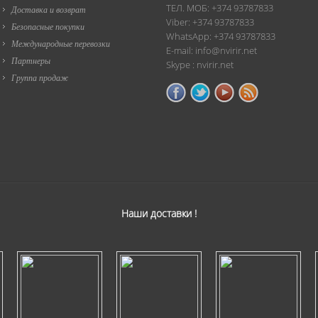
ТЕЛ. МОБ: +374 93787833
Доставка и возврат
Viber: +374 93787833
Безопасные покупки
WhatsApp: +374 93787833
Международные перевозки
E-mail: info@nvirir.net
Партнеры
Skype : nvirir.net
Группа продаж
Наши доставки !