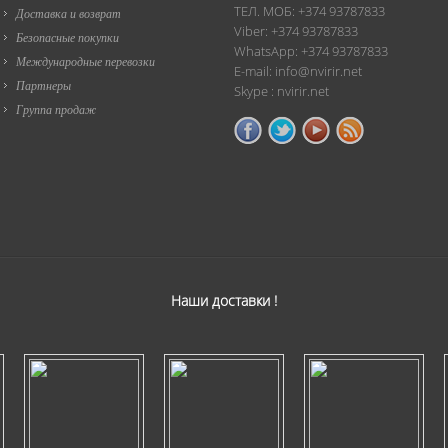
ТЕЛ. МОБ: +374 93787833
Доставка и возврат
Viber: +374 93787833
Безопасные покупки
WhatsApp: +374 93787833
Международные перевозки
E-mail: info@nvirir.net
Партнеры
Skype : nvirir.net
Группа продаж
Наши доставки !