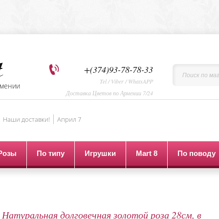
+(374)93-78-78-33
Tel / Viber / WhatsAPP
рмении
Доставка Цветов по Армении 7/24
Наши доставки!
Aприл 7
Розы
По типу
Игрушки
Mart 8
По поводу
Натуральная долговечная золотой роза 28см, в