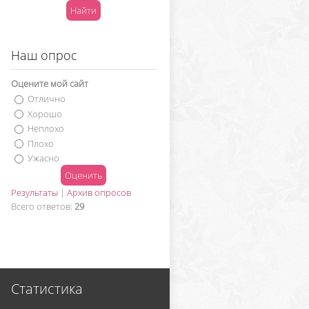
Наш опрос
Оцените мой сайт
Отлично
Хорошо
Неплохо
Плохо
Ужасно
Результаты
|
Архив опросов
Всего ответов:
29
Статистика