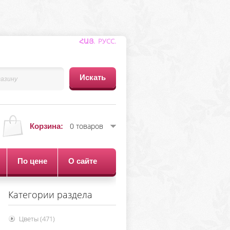
ՀԱՅ.
РУСС
.
0 товаров
Корзина:
По цене
О сайте
Категории раздела
Цветы
(471)