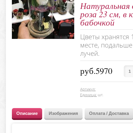
Натуральная 
роза 23 см, в
бабочкой
Цветы хранятся 1
месте, подальше
лучей.
руб.5970
Артикул
:
Единица
:
шт.
Описание
Изображения
Оплата / Доставка