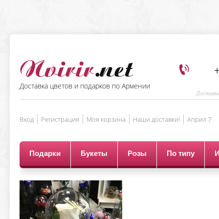
+
Доставка цветов и подарков по Армении
Доставка
Вход
Регистрация
Моя корзина
Наши доставки!
Aприл 7
Подарки
Букеты
Розы
По типу