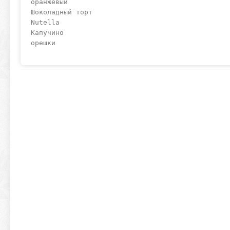
оранжевый

Шоколадный торт

Nutella

Капучино

орешки