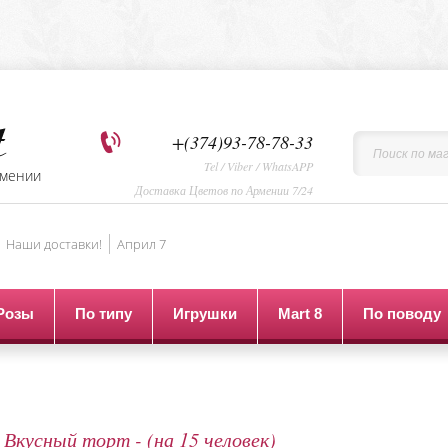
+(374)93-78-78-33
Tel / Viber / WhatsAPP
рмении
Доставка Цветов по Армении 7/24
Наши доставки!
Aприл 7
Розы
По типу
Игрушки
Mart 8
По поводу
Вкусный торт - (на 15 человек)