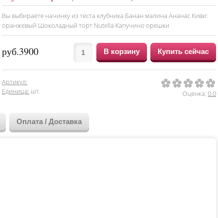
Вы выбираете начинку из теста клубника Банан малина Ананас Киви:
оранжевый Шоколадный торт Nutella Капучино орешки
руб.3900
Артикул
:
1
2
3
4
5
Единица
:
шт.
Оценка:
0.0
Оплата / Доставка