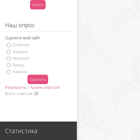
Наш опрос
Оцените мой сайт
Отлично
Хорошо
Неплохо
Плохо
Ужасно
Результаты
|
Архив опросов
Всего ответов:
29
Статистика