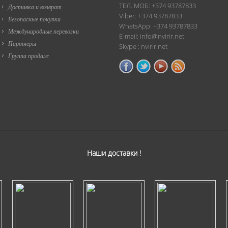
ТЕЛ. МОБ: +374 93787833
Доставка и возврат
Viber: +374 93787833
Безопасные покупки
WhatsApp: +374 93787833
Международные перевозки
E-mail: info@nvirir.net
Партнеры
Skype : nvirir.net
Группа продаж
Наши доставки !