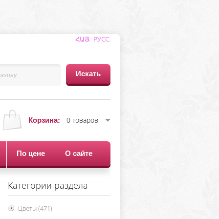
ՀԱՅ.
РУСС
.
0 товаров
Корзина:
По цене
О сайте
Категории раздела
Цветы
(471)