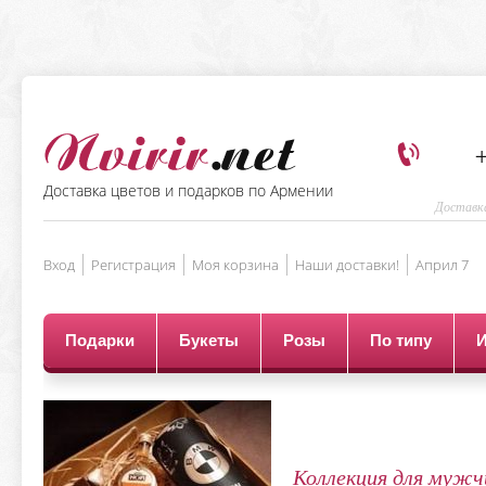
+
Доставка цветов и подарков по Армении
Доставка
Вход
Регистрация
Моя корзина
Наши доставки!
Aприл 7
Подарки
Букеты
Розы
По типу
Коллекция для мужч