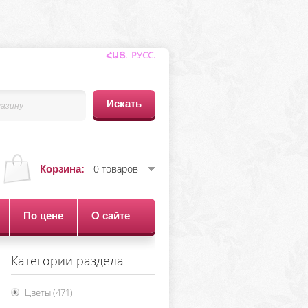
ՀԱՅ.
РУСС
.
0 товаров
Корзина:
По цене
О сайте
Категории раздела
Цветы
(471)