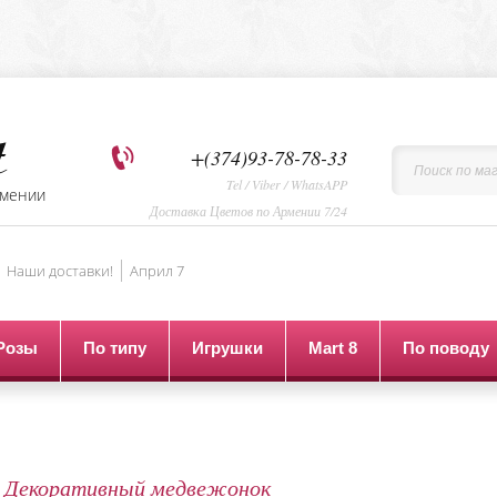
+(374)93-78-78-33
Tel / Viber / WhatsAPP
рмении
Доставка Цветов по Армении 7/24
Наши доставки!
Aприл 7
Розы
По типу
Игрушки
Mart 8
По поводу
Декоративный медвежонок