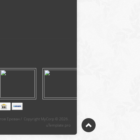
тов Ереван / Copyright MyCorp © 2026.
.
uTemplate.pro