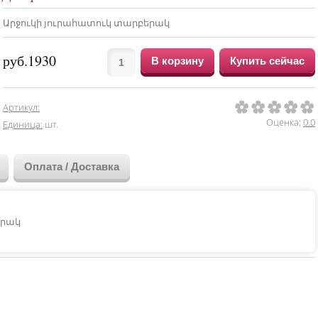
Արջուկի յուրահատուկ տարբերակ
руб.1930
1
2
3
4
5
Артикул
:
Оценка:
0.0
Единица
:
шт.
Оплата / Доставка
երակ