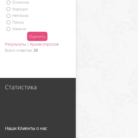
Отлично
Хорошо
Неплохо
Плохо
Ужасно
Результаты
|
Архив опросов
Всего ответов:
29
Статистика
Наши Клиенты о нас