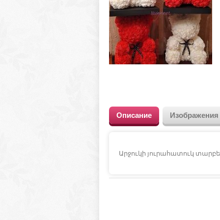
Описание
Изображения
Արջուկի յուրահատուկ տարբ