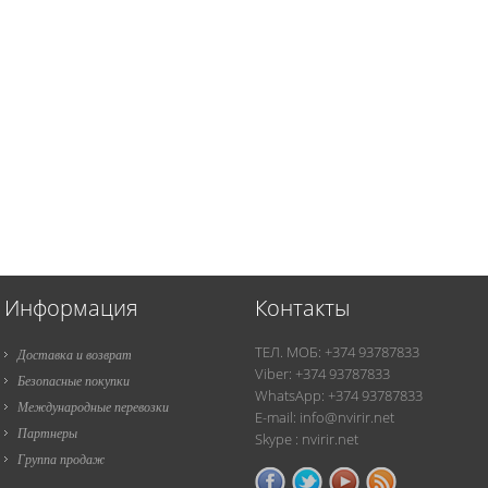
Информация
Контакты
ТЕЛ. МОБ: +374 93787833
Доставка и возврат
Viber: +374 93787833
Безопасные покупки
WhatsApp: +374 93787833
Международные перевозки
E-mail: info@nvirir.net
Партнеры
Skype : nvirir.net
Группа продаж