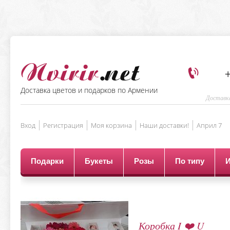
+
Доставка цветов и подарков по Армении
Доставка
Вход
Регистрация
Моя корзина
Наши доставки!
Aприл 7
Подарки
Букеты
Розы
По типу
Коробка I ❤️ U